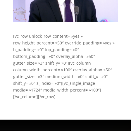
[vc_row unlock_row_content= »yes »
row_height_percent= »50″ override_padding= »yes »
h_padding= »0″ top_padding= »0″
bottom_padding= »0″ overlay_alpha= »50″
gutter_size= »3″ shift_y= »0″][vc_column
column_width_percent= »100″ overlay_alpha= »50″
gutter_size= »3″ medium_width= »0″ shift_x= »0″
shift_y= »0″ z_index= »0″][vc_single_image
media= »1724″ media_width_percent= »100″]
[/vc_column][/vc_row]