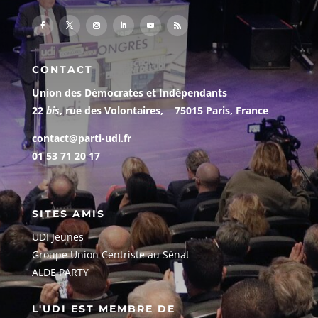
CONTACT
Union des Démocrates et Indépendants
22
bis
, rue des Volontaires, 75015 Paris, France
contact@parti-udi.fr
01 53 71 20 17
SITES AMIS
UDI Jeunes
G
roupe Union Centriste au Sénat
ALDE PARTY
L'UDI EST MEMBRE DE