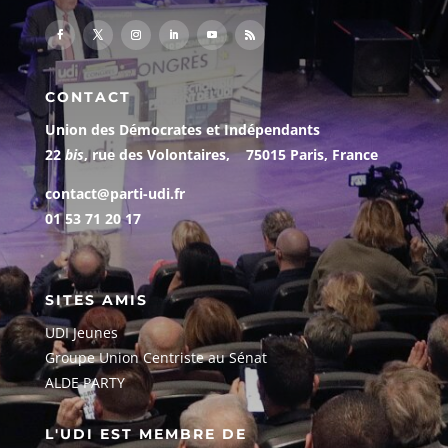
CONTACT
Union des Démocrates et Indépendants
22
bis
, rue des Volontaires, 75015 Paris, France
contact@parti-udi.fr
01 53 71 20 17
SITES AMIS
UDI Jeunes
G
roupe Union Centriste au Sénat
ALDE PARTY
L'UDI EST MEMBRE DE