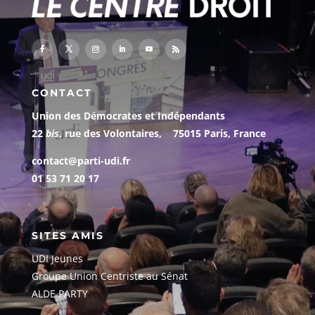
CONTACT
Union des Démocrates et Indépendants
22
bis
, rue des Volontaires, 75015 Paris, France
contact@parti-udi.fr
01 53 71 20 17
SITES AMIS
UDI Jeunes
G
roupe Union Centriste au Sénat
ALDE PARTY