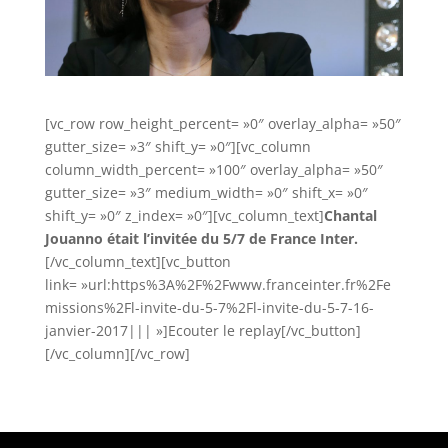
[vc_row row_height_percent= »0″ overlay_alpha= »50″
gutter_size= »3″ shift_y= »0″][vc_column
column_width_percent= »100″ overlay_alpha= »50″
gutter_size= »3″ medium_width= »0″ shift_x= »0″
shift_y= »0″ z_index= »0″][vc_column_text]
Chantal
Jouanno était l’invitée du 5/7 de France Inter.
[/vc_column_text][vc_button
link= »url:https%3A%2F%2Fwww.franceinter.fr%2Fe
missions%2Fl-invite-du-5-7%2Fl-invite-du-5-7-16-
janvier-2017||| »]Ecouter le replay[/vc_button]
[/vc_column][/vc_row]