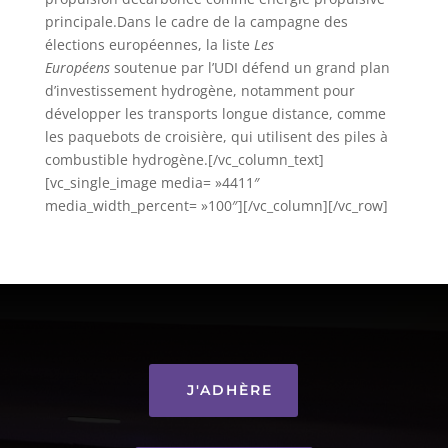
principale.Dans le cadre de la campagne des
élections européennes, la liste
Les
Européens
soutenue par l’UDI défend un grand plan
d’investissement hydrogène, notamment pour
développer les transports longue distance, comme
les paquebots de croisière, qui utilisent des piles à
combustible hydrogène.[/vc_column_text]
[vc_single_image media= »4411″
media_width_percent= »100″][/vc_column][/vc_row]
J'ADHÈRE