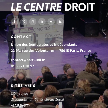
CONTACT
Union des Démocrates et Indépendants
22
bis
, rue des Volontaires, 75015 Paris, France
contact@parti-udi.fr
01 53 71 20 17
SITES AMIS
UDI Jeunes
G
roupe Union Centriste au Sénat
ALDE PARTY