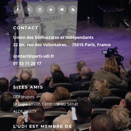
CONTACT
Union des Démocrates et Indépendants
22
bis
, rue des Volontaires, 75015 Paris, France
contact@parti-udi.fr
01 53 71 20 17
SITES AMIS
UDI Jeunes
G
roupe Union Centriste au Sénat
ALDE PARTY
L'UDI EST MEMBRE DE