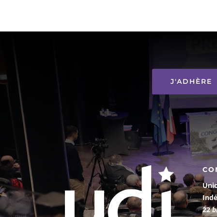
J'ADHÈRE
CO
Uni
Ind
22
b