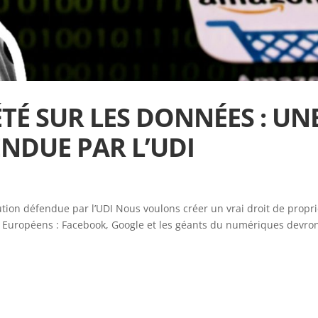
TÉ SUR LES DONNÉES : UN
NDUE PAR L’UDI
ution défendue par l’UDI Nous voulons créer un vrai droit de propr
x Européens : Facebook, Google et les géants du numériques devro