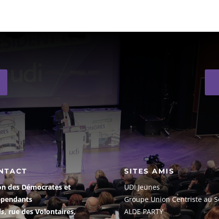
NTACT
SITES AMIS
on des Démocrates et
UDI Jeunes
épendants
G
roupe Union Centriste au S
is
, rue des Volontaires,
ALDE PARTY