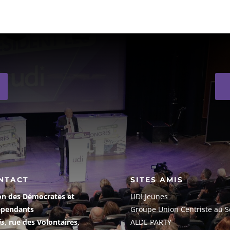
NTACT
SITES AMIS
on des Démocrates et
UDI Jeunes
épendants
G
roupe Union Centriste au S
is
, rue des Volontaires,
ALDE PARTY