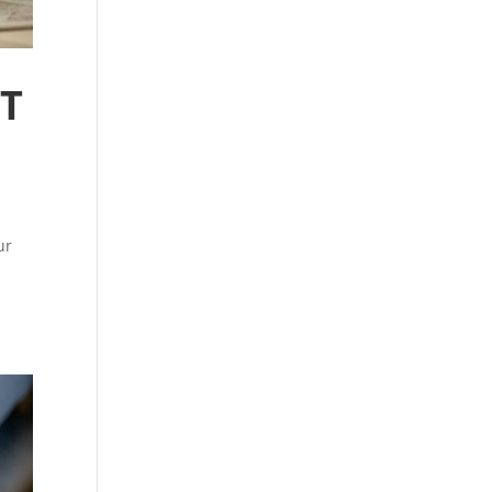
ET
ur