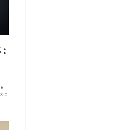
 :
de-
cole