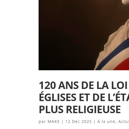
120 ANS DE LA LO
ÉGLISES ET DE L’É
PLUS RELIGIEUSE
par
MAKE
|
12 Déc 2025
|
À la une
,
Actu