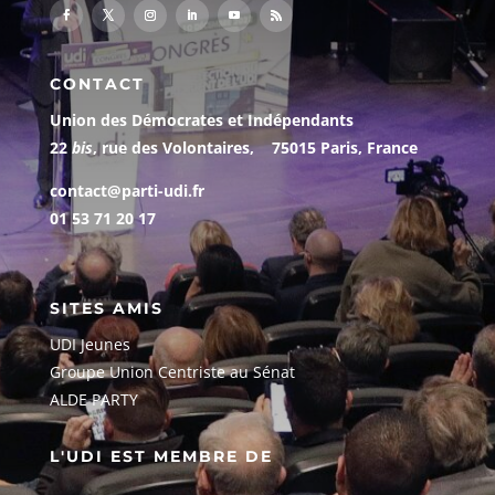
CONTACT
Union des Démocrates et Indépendants
22
bis
, rue des Volontaires, 75015 Paris, France
contact@parti-udi.fr
01 53 71 20 17
SITES AMIS
UDI Jeunes
G
roupe Union Centriste au Sénat
ALDE PARTY
L'UDI EST MEMBRE DE