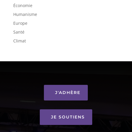
Économie
Humanisme
Europe
Santé
Climat
J'ADHÈRE
JE SOUTIENS