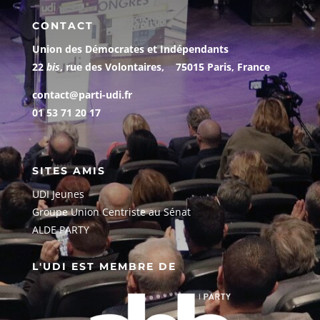
CONTACT
Union des Démocrates et Indépendants
22
bis
, rue des Volontaires, 75015 Paris, France
contact@parti-udi.fr
01 53 71 20 17
SITES AMIS
UDI Jeunes
G
roupe Union Centriste au Sénat
ALDE PARTY
L'UDI EST MEMBRE DE