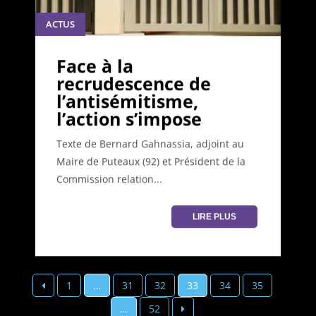
ACTUS
Face à la
recrudescence de
l’antisémitisme,
l’action s’impose
Texte de Bernard Gahnassia, adjoint au
Maire de Puteaux (92) et Président de la
Commission relation...
LIRE PLUS
Pagination
1
…
31
32
33
34
35
des
…
52