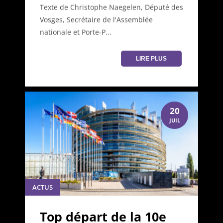
Texte de Christophe Naegelen, Député des
Vosges, Secrétaire de l'Assemblée
nationale et Porte-P...
LIRE PLUS
20
JUIL
ACTUS
Top départ de la 10e