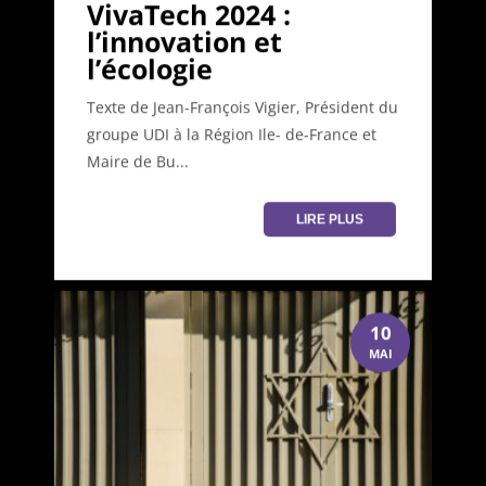
VivaTech 2024 :
l’innovation et
l’écologie
Texte de Jean-François Vigier, Président du
groupe UDI à la Région Ile- de-France et
Maire de Bu...
LIRE PLUS
10
MAI