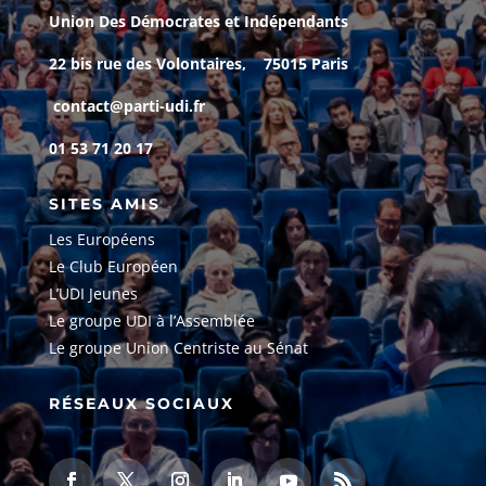
Union Des Démocrates et Indépendants
22 bis rue des Volontaires, 75015 Paris
contact@parti-udi.fr
01 53 71 20 17
SITES AMIS
Les Européens
Le Club Européen
L’UDI Jeunes
Le groupe UDI à l’Assemblée
Le groupe Union Centriste au Sénat
RÉSEAUX SOCIAUX