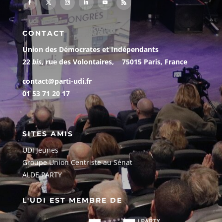
CONTACT
Union des Démocrates et Indépendants
22
bis
, rue des Volontaires, 75015 Paris, France
contact@parti-udi.fr
01 53 71 20 17
SITES AMIS
UDI Jeunes
G
roupe Union Centriste au Sénat
ALDE PARTY
L'UDI EST MEMBRE DE