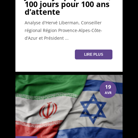
100 jours pour 100 ans
d’attente
Analyse d'Hervé Liberman, Conseiller
régional Région Provence-Alpes-Côte-
d’Azur et Président ...
LIRE PLUS
19
AVR