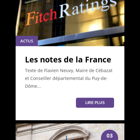
ACTUS
Les notes de la France
Texte de Flavien Neuvy, Maire de Cébazat
et Conseiller départemental du Puy-de-
Dôme...
LIRE PLUS
03