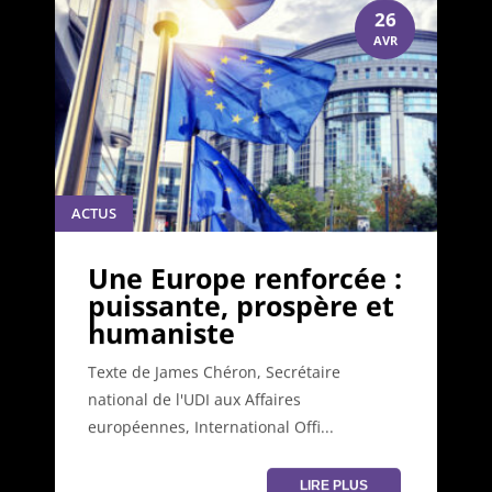
26
AVR
ACTUS
Une Europe renforcée :
puissante, prospère et
humaniste
Texte de James Chéron, Secrétaire
national de l'UDI aux Affaires
européennes, International Offi...
LIRE PLUS