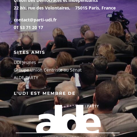
Union des Démocrates et Indépendants
22
bis
, rue des Volontaires, 75015 Paris, France
contact@parti-udi.fr
01 53 71 20 17
SITES AMIS
UDI Jeunes
G
roupe Union Centriste au Sénat
ALDE PARTY
L'UDI EST MEMBRE DE