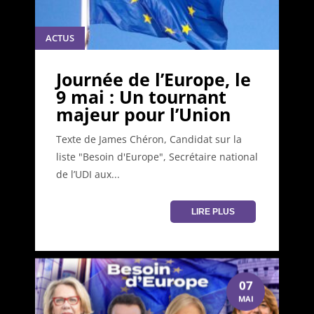
ACTUS
Journée de l’Europe, le
9 mai : Un tournant
majeur pour l’Union
Texte de James Chéron, Candidat sur la
liste "Besoin d'Europe", Secrétaire national
de l’UDI aux...
LIRE PLUS
07
MAI