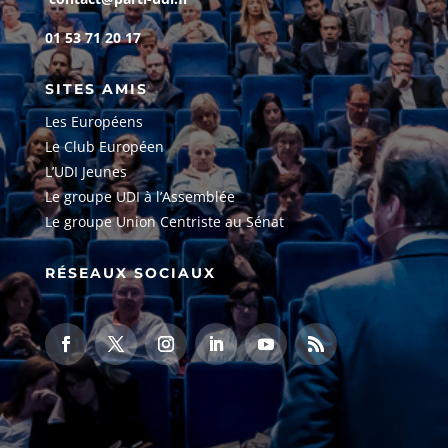
01 53 71 20 17
SITES AMIS
Les Européens
Le Club Européen
L’UDI Jeunes
Le groupe UDI à l’Assemblée
Le groupe Union Centriste au Sénat
RÉSEAUX SOCIAUX