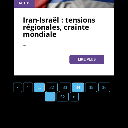
ACTUS
Iran-Israël : tensions
régionales, crainte
mondiale
...
LIRE PLUS
Pagination
1
…
32
33
34
35
36
des
…
52
publications