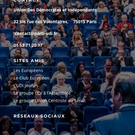
CONTACT
Union Des Démocrates et Indépendants
22 bis rue des Volontaires, 75015 Paris
contact@parti-udi.fr
01 53 71 20 17
SITES AMIS
Les Européens
Le Club Européen
L’UDI Jeunes
Le groupe UDI à l’Assemblée
Le groupe Union Centriste au Sénat
RÉSEAUX SOCIAUX