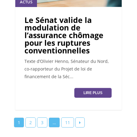
ACTUS
Le Sénat valide la
modulation de
l’assurance chômage
pour les ruptures
conventionnelles
Texte d’Olivier Henno, Sénateur du Nord,
co-rapporteur du Projet de loi de
financement de la Séc...
LIRE PLUS
Pagination
1
2
3
…
11
des