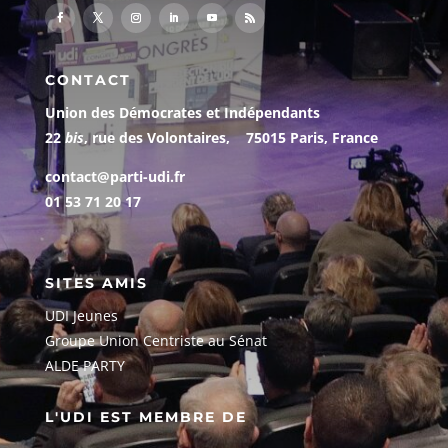
CONTACT
Union des Démocrates et Indépendants
22
bis
, rue des Volontaires, 75015 Paris, France
contact@parti-udi.fr
01 53 71 20 17
SITES AMIS
UDI Jeunes
G
roupe Union Centriste au Sénat
ALDE PARTY
L'UDI EST MEMBRE DE