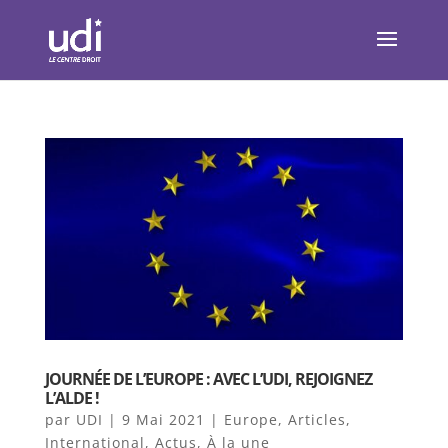
JOURNÉE DE L’EUROPE : AVEC L’UDI, REJOIGNEZ
L’ALDE !
par
UDI
|
9 Mai 2021
|
Europe
,
Articles
,
International
,
Actus
,
À la une