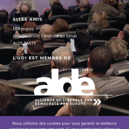
SITES AMIS
UDI Jeunes
G
roupe Union Centriste au Sénat
ALDE PARTY
L'UDI EST MEMBRE DE
Nous utilisons des cookies pour vous garantir la meilleure
EN SAVOIR PLUS SUR NOTRE
ENGAGEMENT EUROPÉEN