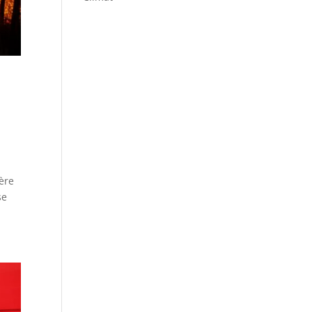
ère
se