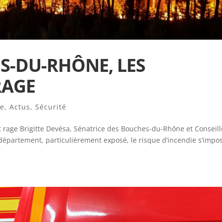
S-DU-RHÔNE, LES
RAGE
ne
,
Actus
,
Sécurité
 rage Brigitte Devésa, Sénatrice des Bouches-du-Rhône et Conseill
épartement, particulièrement exposé, le risque d’incendie s’impo