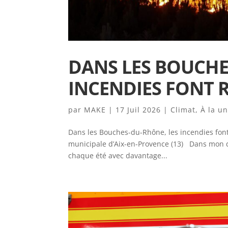
DANS LES BOUCHE
INCENDIES FONT 
par
MAKE
|
17 Juil 2026
|
Climat
,
À la u
Dans les Bouches-du-Rhône, les incendies font
municipale d’Aix-en-Provence (13) Dans mon d
chaque été avec davantage...